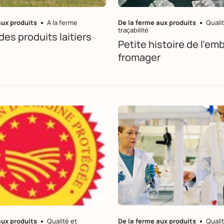
aux produits
A la ferme
De la ferme aux produits
Qualit
traçabilité
es produits laitiers
Petite histoire de l'em
fromager
aux produits
Qualité et
De la ferme aux produits
Qualit