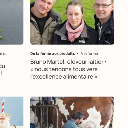
é et
De la ferme aux produits
A la ferme
Bruno Martel, éleveur laitier :
 du
« nous tendons tous vers
 !
l'excellence alimentaire »