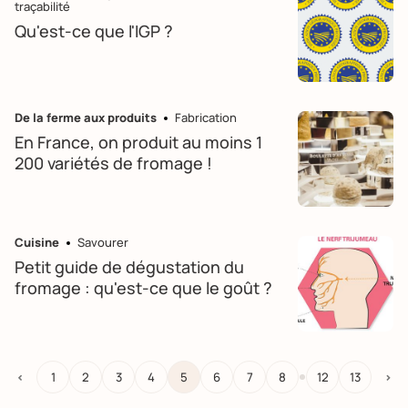
traçabilité
Qu'est-ce que l'IGP ?
De la ferme aux produits
Fabrication
En France, on produit au moins 1
200 variétés de fromage !
Cuisine
Savourer
Petit guide de dégustation du
fromage : qu'est-ce que le goût ?
…
<
1
2
3
4
5
6
7
8
12
13
>