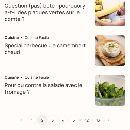
Question (pas) bête : pourquoi y
a-t-il des plaques vertes sur le
comté ?
Cuisine
Cuisine Facile
Spécial barbecue : le camembert
chaud
Cuisine
Cuisine Facile
Pour ou contre la salade avec le
fromage ?
…
<
1
2
3
4
5
12
13
>