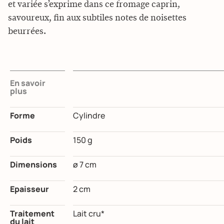
et variée s’exprime dans ce fromage caprin,
savoureux, fin aux subtiles notes de noisettes
beurrées.
En savoir
plus
Forme
Cylindre
Poids
150 g
Dimensions
ø 7 cm
Epaisseur
2 cm
Traitement
Lait cru*
du lait