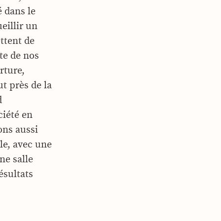
é dans le
eillir un
ttent de
te de nos
rture,
t près de la
d
ciété en
ons aussi
le, avec une
ne salle
ésultats