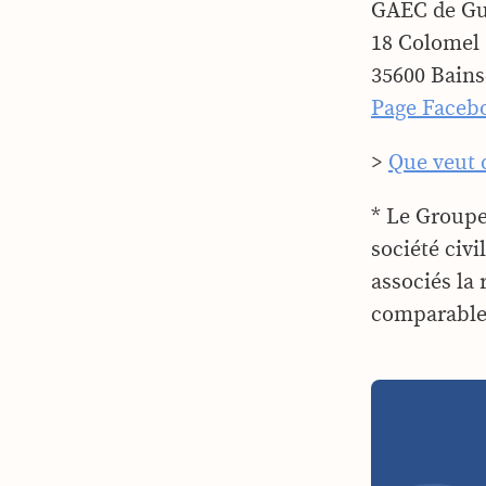
GAEC de G
18 Colomel
35600 Bains
Page Faceb
>
Que veut d
* Le Group
société civ
associés la
comparables 