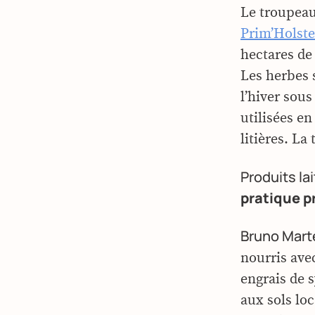
Le troupeau 
Prim’Holste
hectares de 
Les herbes
l’hiver sous
utilisées e
litières. La
Produits lai
pratique p
Bruno Marte
nourris avec
engrais de 
aux sols lo