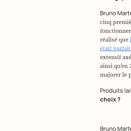
Bruno Marte
cinq premiè
fonctionner 
réalisé que
était parfa
extensif axé
ainsi qu’en
majorer le p
Produits lai
choix ?
Bruno Marte