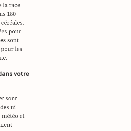
 la race
ns 180
 céréales.
ées pour
les sont
 pour les
que.
dans votre
et sont
ides ni
 météo et
ement