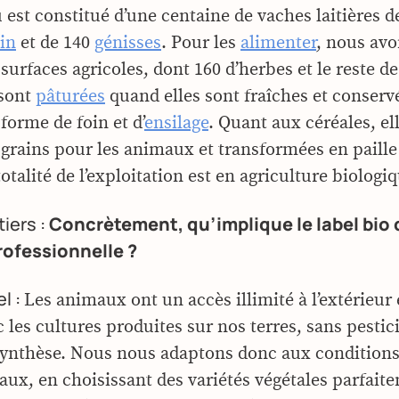
est constitué d’une centaine de vaches laitières de
in
et de 140
génisses
. Pour les
alimenter
, nous avo
surfaces agricoles, dont 160 d’herbes et le reste de
 sont
pâturées
quand elles sont fraîches et conserv
 forme de foin et d’
ensilage
. Quant aux céréales, el
n grains pour les animaux et transformées en paille
 totalité de l’exploitation est en agriculture biologi
tiers :
Concrètement, qu’implique le label bio 
rofessionnelle ?
l :
Les animaux ont un accès illimité à l’extérieur 
 les cultures produites sur nos terres, sans pestic
synthèse. Nous nous adaptons donc aux conditions
caux, en choisissant des variétés végétales parfait