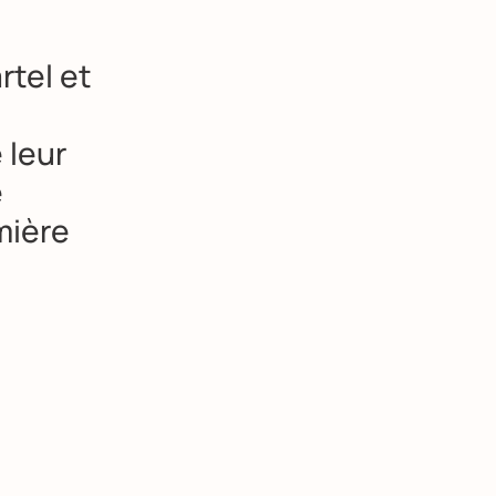
rtel et
 leur
e
mière