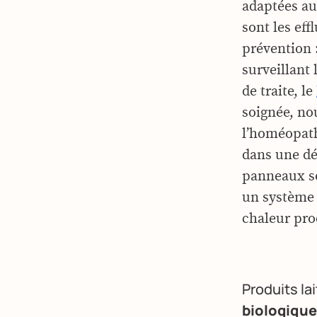
adaptées au 
sont les eff
prévention :
surveillant 
de traite, le
soignée, no
l’homéopath
dans une d
panneaux sol
un système 
chaleur prod
Produits lai
biologique