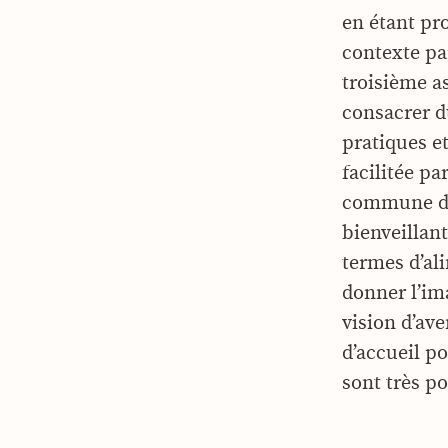
en étant pro
contexte pa
troisième a
consacrer d
pratiques et
facilitée pa
commune de 
bienveillan
termes d’al
donner l’im
vision d’ave
d’accueil p
sont très pos