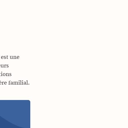
est une
eurs
tions
re familial.