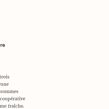
tre
rois
eune
us sommes
 coopérative
ème fraîche.