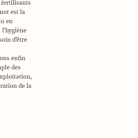
fertilisants
mot est la
au en
 l’hygiène
oin d’être
vons enfin
ple des
exploitation,
ration de la