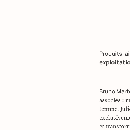
Produits lai
exploitati
Bruno Marte
associés : 
femme, Juli
exclusivemen
et transfor