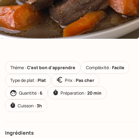
Thème :
C'est bon d'apprendre
Compléxité :
Facile
Type de plat :
Plat
Prix :
Pas cher
Quantité :
6
Préparation :
20 min
Cuisson :
3h
Ingrédients