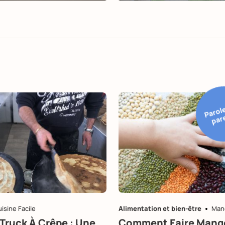
a
o
a
n
isine Facile
Alimentation et bien-être
Mang
Truck À Crêpe : Une
Comment Faire Mang