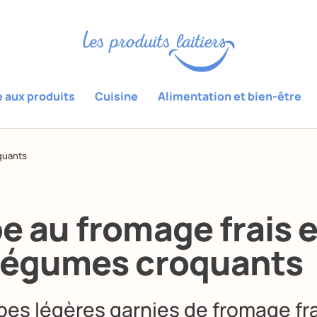
e aux produits
Cuisine
Alimentation et bien-être
quants
e au fromage frais e
légumes croquants
pes légères garnies de fromage fra