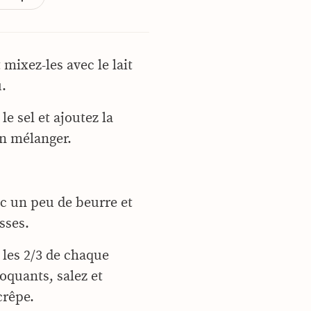
 mixez-les avec le lait
u.
le sel et ajoutez la
en mélanger.
ec un peu de beurre et
sses.
 les 2/3 de chaque
oquants, salez et
crêpe.