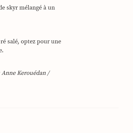
 de skyr mélangé à un
cré salé, optez pour une
e.
 : Anne Kerouédan /