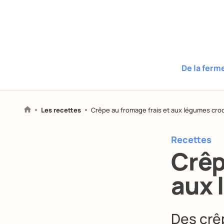
De la ferm
Les recettes
Crêpe au fromage frais et aux légumes cro
Recettes
Crêp
aux 
Des crê