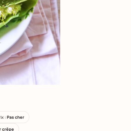
ix :
Pas cher
r crêpe