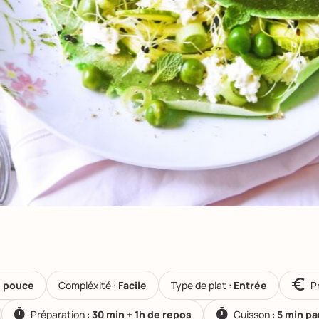
le pouce
Compléxité :
Facile
Type de plat :
Entrée
Pr
Préparation :
30 min + 1h de repos
Cuisson :
5 min pa