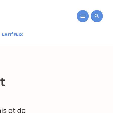
t
is et de