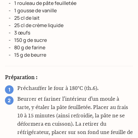
1 rouleau de pâte feuilletée
1 gousse de vanille
25 cl de lait
25 cl de crème liquide
3 œufs
150 g de sucre
80 g de farine
15 g de beurre
Préparation :
Préchauffer le four à 180°C (th.6).
Beurrer et fariner l’intérieur d’un moule à
tarte, y étaler la pâte feuilletée. Placer au frais
10 à 15 minutes (ainsi refroidie, la pâte ne se
déformera en cuisson). La retirer du
réfrigérateur, placer sur son fond une feuille de