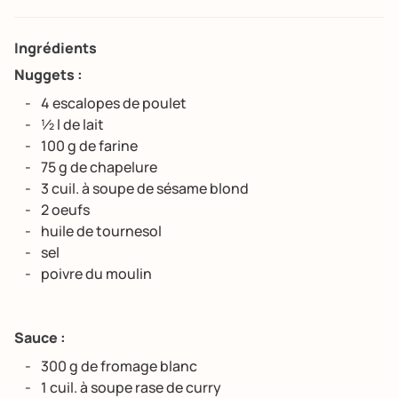
Ingrédients
Nuggets :
4 escalopes de poulet
½ l de lait
100 g de farine
75 g de chapelure
3 cuil. à soupe de sésame blond
2 oeufs
huile de tournesol
sel
poivre du moulin
Sauce :
300 g de fromage blanc
1 cuil. à soupe rase de curry