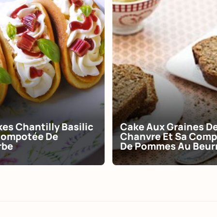
es Chantilly Basilic
Cake Aux Graines D
Compotée De
Chanvre Et Sa Com
rbe
De Pommes Au Beurr