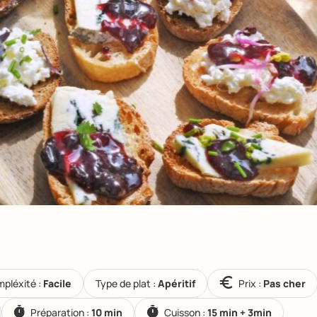
pléxité :
Facile
Type de plat :
Apéritif
Prix :
Pas cher
Préparation :
10 min
Cuisson :
15 min + 3min