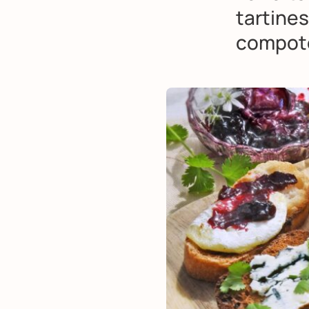
tartine
compoté