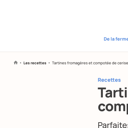
De la ferm
Les recettes
Tartines fromagères et compotée de ceris
Recettes
Tart
comp
Parfaite