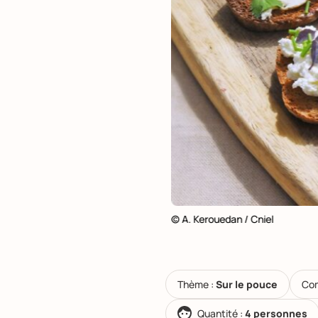
© A. Kerouedan / Cniel
Thème :
Sur le pouce
Com
Quantité :
4 personnes