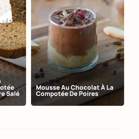
e
potée
Mousse Au Chocolat À La
e Salé
Compotée De Poires