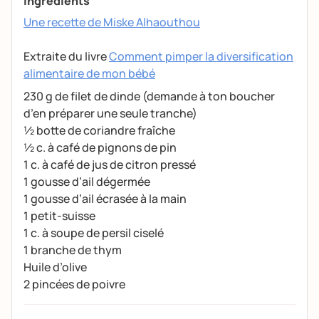
Ingrédients
Une recette de Miske
Alhaouthou
Extraite du livre
Comment pimper la diversification
alimentaire de mon bébé
230 g de filet de dinde (demande à ton boucher
d’en préparer une seule tranche)
½ botte de coriandre fraîche
½ c. à café de pignons de pin
1 c. à café de jus de citron pressé
1 gousse d’ail dégermée
1 gousse d’ail écrasée à la main
1 petit-suisse
1 c. à soupe de persil ciselé
1 branche de thym
Huile d’olive
2 pincées de poivre