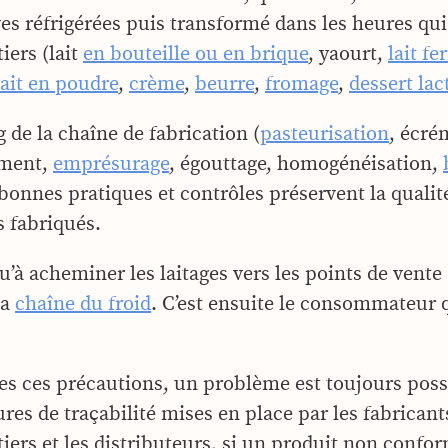
es réfrigérées puis transformé dans les heures qui
tiers (lait
en bouteille ou en brique
, yaourt,
lait f
lait en poudre
,
crème
,
beurre
,
fromage
,
dessert lac
 de la chaîne de fabrication (
pasteurisation
, écré
ment,
emprésurage
, égouttage, homogénéisation,
bonnes pratiques et contrôles préservent la qualité
s fabriqués.
qu’à acheminer les laitages vers les points de vente
la
chaîne du froid
. C’est ensuite le consommateur 
es ces précautions, un problème est toujours poss
res de traçabilité mises en place par les fabricant
tiers et les distributeurs, si un produit non confo