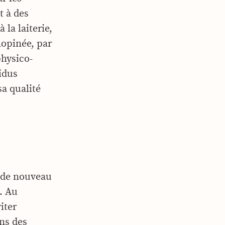
 à des
 la laiterie,
nopinée, par
physico-
idus
sa qualité
t de nouveau
. Au
iter
ans des