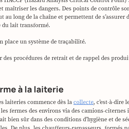
s HACCP (Hazard Analysis Critical Control Point) : 
et maîtriser les dangers. Des points de contrôle so
ut au long de la chaîne et permettent de s’assurer d
e du lait transformé.
n place un système de traçabilité.
r des procédures de retrait et de rappel des produi
rme à la laiterie
des laiteries commence dès la
collecte
, c’est-à-dire
s les fermes des environs via des camions-citernes
fait bien sûr dans des conditions d’hygiène et de sé
les. De plus, les chauffeurs-ramasseurs, formés pa