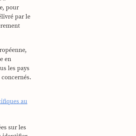
le, pour
livré par le
ièrement
uropéenne,
te en
ous les pays
t concernés.
ifiques au
es sur les