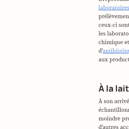
laboratoire
prélèvements
ceux-ci son
les laborat
chimique et 
d’
antibiotiq
aux product
À la lai
À son arrivé
échantillon
moindre pro
d’autres acc