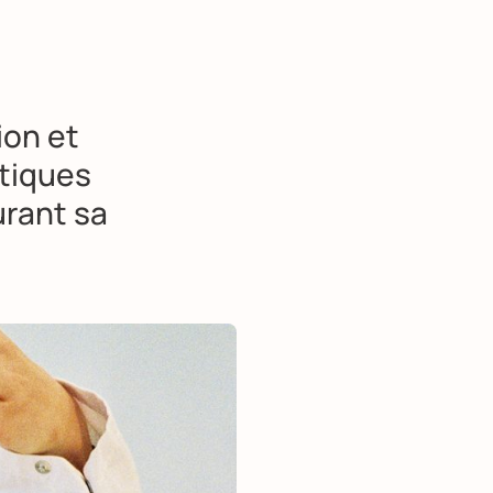
ion et
atiques
rant sa