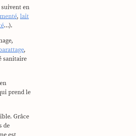
 suivent en
ermenté
,
lait
té
…).
mage,
barattage
,
 sanitaire
 en
qui prend le
ible. Grâce
s de
rme est