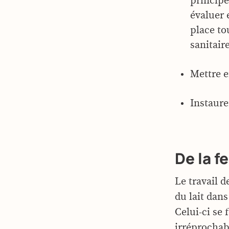
principe
évaluer 
place to
sanitair
Mettre e
Instaure
De la fe
Le travail 
du lait dan
Celui-ci se 
irréprochab