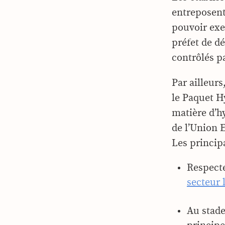
entreposent 
pouvoir exer
préfet de d
contrôlés pa
Par ailleur
le Paquet H
matière d’hy
de l’Union 
Les principa
Respect
secteur l
Au stade