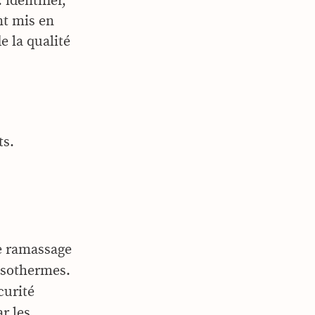
identifier,
nt mis en
e la qualité
ts.
 le ramassage
 isothermes.
curité
r les