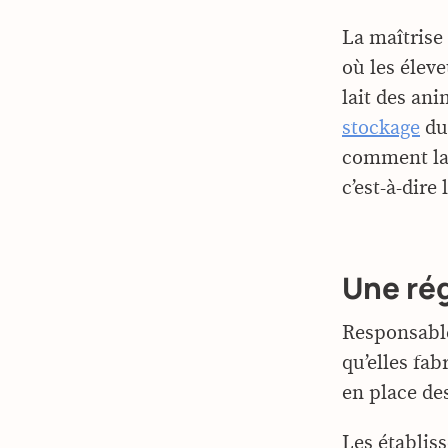
La maîtrise
où les éleve
lait des ani
stockage
du 
comment la s
c’est-à-dire
Une ré
Responsable
qu’elles fab
en place de
Les établis