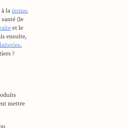
 à la
ferme
,
 santé (le
raite
et le
is ensuite,
laiteries
,
tiers ?
roduits
vent mettre
 ou