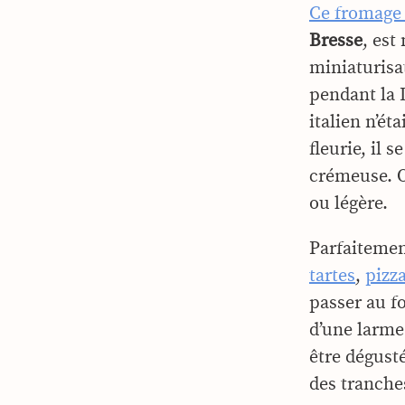
Ce fromage 
Bresse
, est
miniaturisa
pendant la 
italien n’ét
fleurie, il 
crémeuse. O
ou légère.
Parfaitemen
tartes
,
pizz
passer au f
d’une larme 
être dégust
des tranches