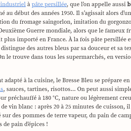
industriel
à
pâte persillée
, que l’on appelle aussi
b
 né au début des années 1950. Il s’agissait alors d’u
tion du fromage saingorlon, imitation du gorgonzo
Deuxième Guerre mondiale, alors que le fameux 
ait plus importé en France. À la fois pâte persillée 
se distingue des autres bleus par sa douceur et sa te
n le trouve dans tous les supermarchés, en versio
t adapté à la cuisine, le Bresse Bleu se prépare e
as
, sauces, tartines, risottos… On peut aussi simp
our préchauffé à 180 °C, nature ou légèrement creu
de vin blanc : après 20 à 25 minutes de cuisson, il 
é sur des pommes de terre vapeur, du pain de ca
 de pain d’épices !