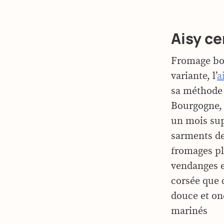
Aisy c
Fromage bou
variante, l’
a
sa méthode 
Bourgogne, m
un mois sup
sarments de
fromages pl
vendanges e
corsée que c
douce et on
marinés