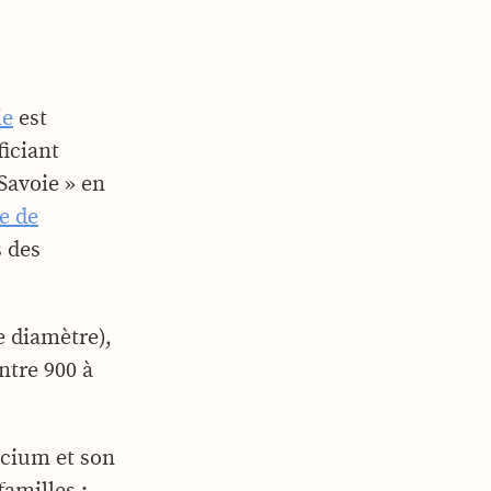
ie
est
ficiant
Savoie » en
e de
s des
de diamètre),
ntre 900 à
lcium et son