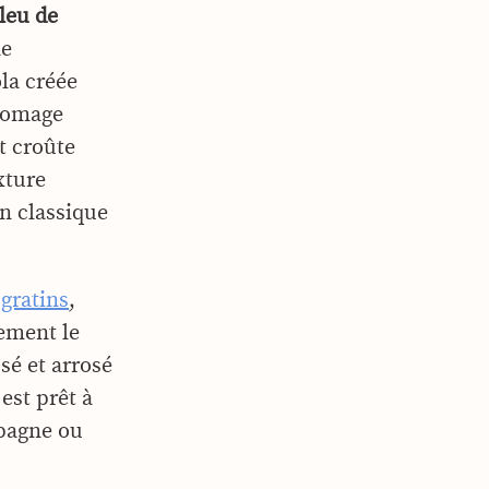
leu de
ne
la créée
fromage
et croûte
xture
n classique
n
gratins
,
lement le
sé et arrosé
est prêt à
mpagne ou