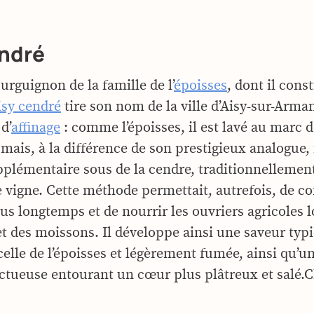
endré
rguignon de la famille de l’
époisses
, dont il cons
isy cendré
tire son nom de la ville d’Aisy-sur-Arma
d’
affinage
: comme l’époisses, il est lavé au marc 
ais, à la différence de son prestigieux analogue, i
plémentaire sous de la cendre, traditionnellemen
 vigne. Cette méthode permettait, autrefois, de co
us longtemps et de nourrir les ouvriers agricoles l
t des moissons. Il développe ainsi une saveur typ
elle de l’époisses et légèrement fumée, ainsi qu’u
ctueuse entourant un cœur plus plâtreux et salé.