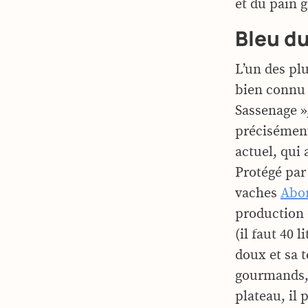
et du pain gr
Bleu d
L’un des pl
bien connu 
Sassenage »,
précisément
actuel, qui 
Protégé par 
vaches
Abo
production q
(il faut 40 
doux et sa 
gourmands, s
plateau, il