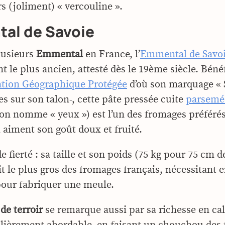
 (joliment) « vercouline ».
al de Savoie
plusieurs
Emmental
en France, l’
Emmental de Savo
 le plus ancien, attesté dès le 19ème siècle. Béné
ation Géographique Protégée
d’où son marquage « 
es sur son talon-, cette pâte pressée cuite
parsemé
’on nomme « yeux ») est l’un des fromages préféré
i aiment son goût doux et fruité.
de fierté : sa taille et son poids (75 kg pour 75 cm 
it le plus gros des fromages français, nécessitant e
 pour fabriquer une meule.
de terroir
se remarque aussi par sa richesse en ca