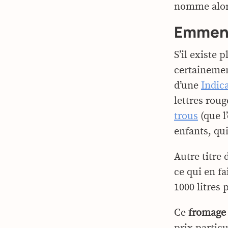
nomme alors
Emment
S’il existe 
certainement
d’une
Indic
lettres roug
trous
(que l
enfants, qu
Autre titre 
ce qui en fa
1000 litres
Ce
fromage 