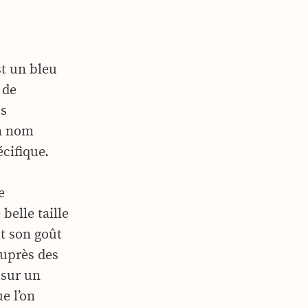
est un bleu
 de
us
on nom
écifique.
e
belle taille
est son goût
auprès des
 sur un
e l’on