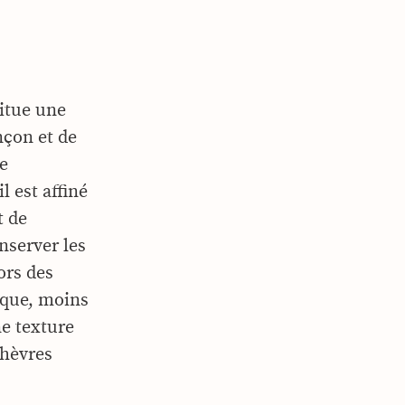
titue une
nçon et de
de
l est affiné
t de
nserver les
ors des
ique, moins
ne texture
Chèvres