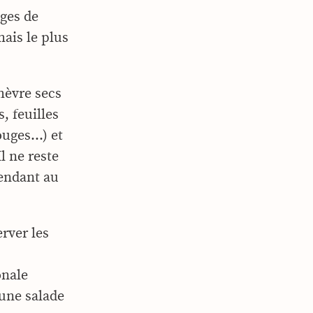
ges de
ais le plus
hèvre secs
, feuilles
rouges…) et
Il ne reste
pendant au
rver les
onale
 une salade