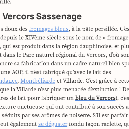
illé.
u Vercors Sassenage
us doux des
fromages bleus
, à la pâte persillée. C’
depuis le XIVème siècle sous le nom de « fromage
 qui est produit dans la région dauphinoise, et pl
 dans le Parc naturel régional du Vercors, d’où s
ancre sa fabrication dans un cadre naturel bien sp
une AOP, il n’est fabriqué qu’avec le lait des
ndance
,
Montbéliarde
et Villarde. C’est grâce à cett
ue la Villarde n’est plus menacée d’extinction ! De 
litres de lait pour fabriquer un
bleu du Vercors
), c’
texture onctueuse qui ont contribué à son succès 
éduits par ses arômes de noisette. S’il est parfait
 peut également
se déguster
fondu façon raclette, qu