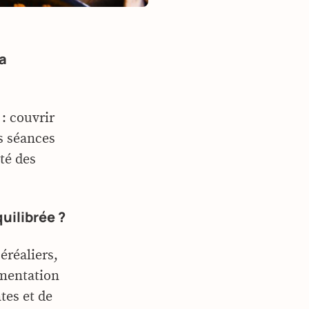
la
 : couvrir
es séances
nté des
uilibrée ?
éréaliers,
imentation
tes et de