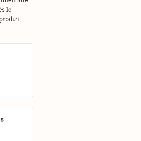
limentaire
ès le
 produit
ès