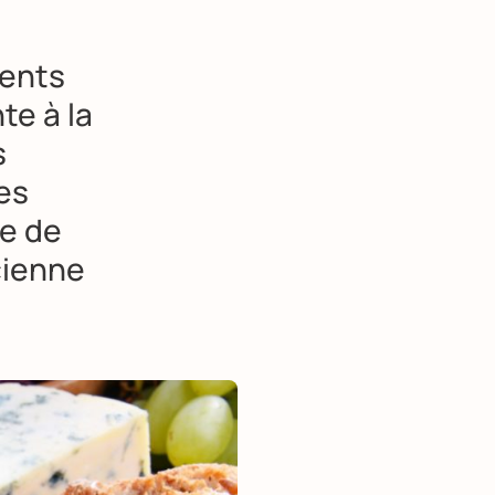
ments
te à la
s
les
te de
cienne