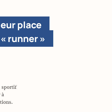
leur place
 « runner »
 sportif
 à
tions.