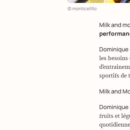
© monticellllo
Milk and m
performan
Dominique 
les besoins 
d’entraineme
sportifs de 
Milk and M
Dominique 
fruits et lé
quotidienne