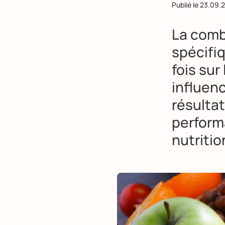
Publié le
23.09.
La comb
spécifiq
fois sur
influenc
résulta
perform
nutritio