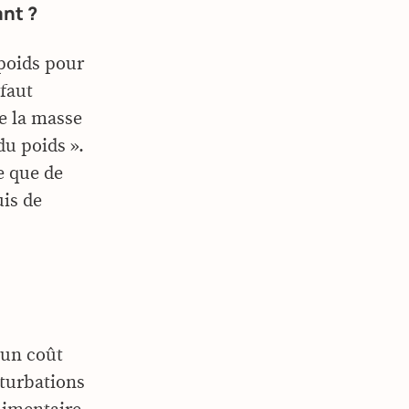
ant ?
 poids pour
 faut
e la masse
du poids ».
e que de
uis de
 un coût
rturbations