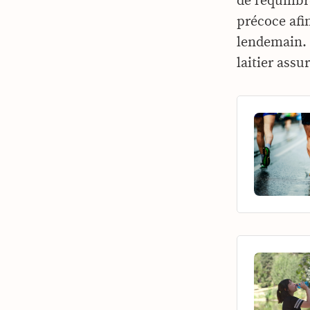
de l’équili
précoce afin
lendemain. U
laitier assu