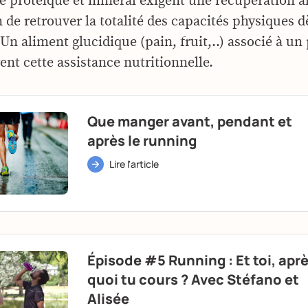
bre protéique et minéral exigent une récupération a
 de retrouver la totalité des capacités physiques d
n aliment glucidique (pain, fruit,..) associé à un
rent cette assistance nutritionnelle.
Que manger avant, pendant et
après le running
Lire l'article
Épisode #5 Running : Et toi, apr
quoi tu cours ? Avec Stéfano et
Alisée