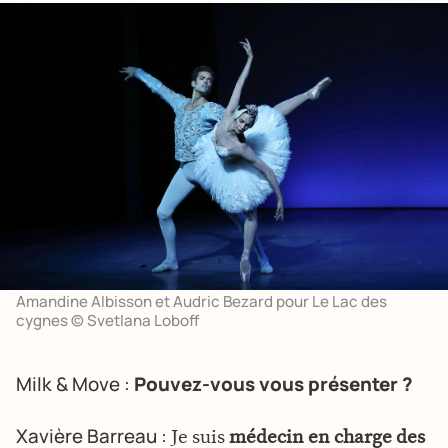
Amandine Albisson et Audric Bezard pour Le Lac des
cygnes © Svetlana Loboff
Milk & Move :
Pouvez-vous vous présenter ?
Xavière Barreau :
Je suis
médecin en charge des