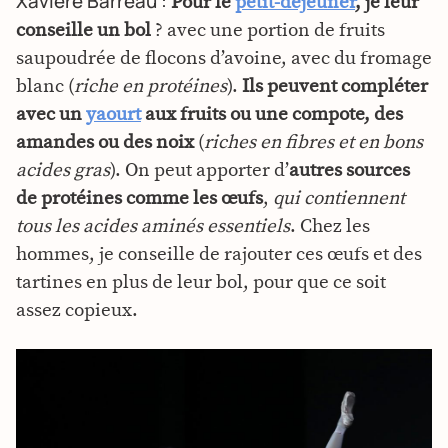
Xavière Barreau :
Pour le
petit-déjeuner
, je leur
conseille un bol
? avec une portion de fruits
saupoudrée de flocons d’avoine, avec du fromage
blanc (
riche en protéines
).
Ils peuvent compléter
avec un
yaourt
aux fruits ou une compote, des
amandes ou des noix
(
riches en fibres et en bons
acides gras
). On peut apporter d’
autres sources
de protéines comme les œufs
,
qui contiennent
tous les acides aminés essentiels
. Chez les
hommes, je conseille de rajouter ces œufs et des
tartines en plus de leur bol, pour que ce soit
assez copieux.