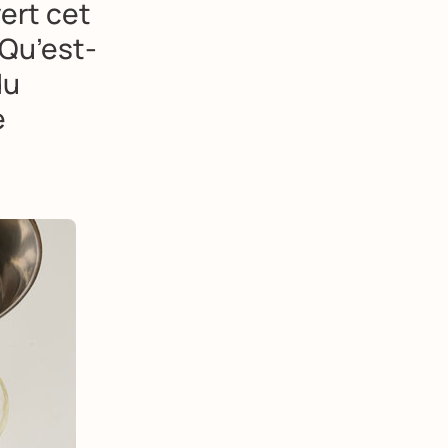
ert cet
 Qu’est-
du
e