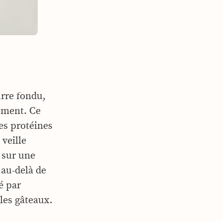
urre fondu,
lement. Ce
les protéines
 veille
, sur une
 au-delà de
é par
 les gâteaux.