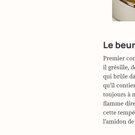
Le beur
Premier cons
il grésille,
qui brûle da
qu’il contien
toujours à n
flamme dire
cette tempér
l’amidon de 