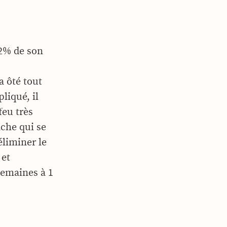
 2% de son
 a ôté tout
pliqué, il
feu très
che qui se
éliminer le
 et
semaines à 1