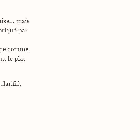
çaise… mais
briqué par
loppe comme
ut le plat
clarifié,