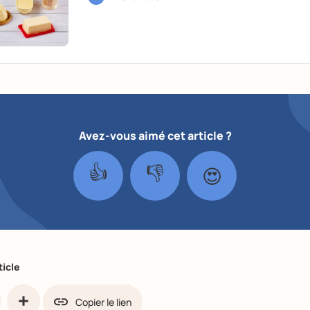
Avez-vous aimé cet article ?
👍
👎
😍
ticle
Copier le lien