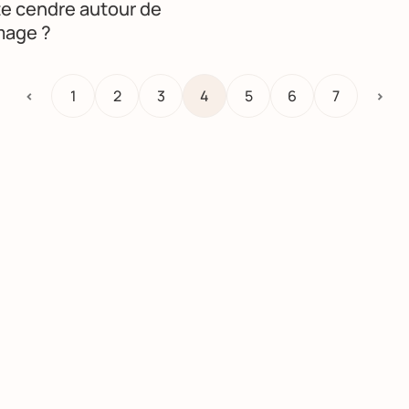
te cendre autour de
mage ?
<
1
2
3
4
5
6
7
>