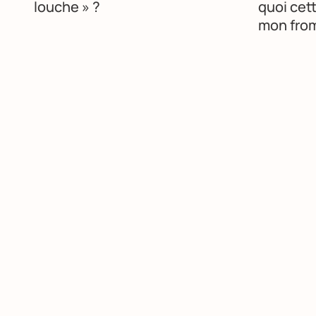
louche » ?
quoi cet
mon fro