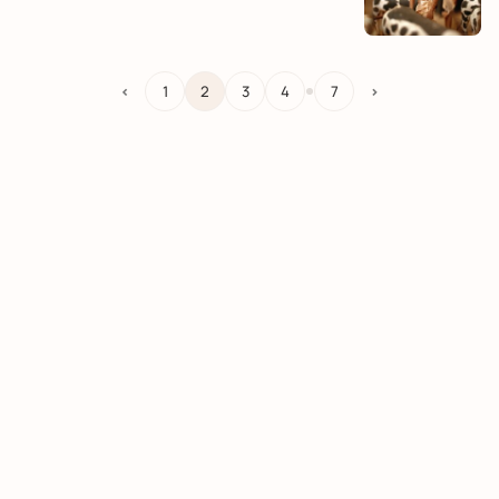
…
<
1
2
3
4
7
>