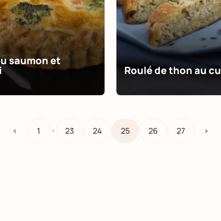
au saumon et
i
Roulé de thon au c
…
<
1
23
24
25
26
27
>