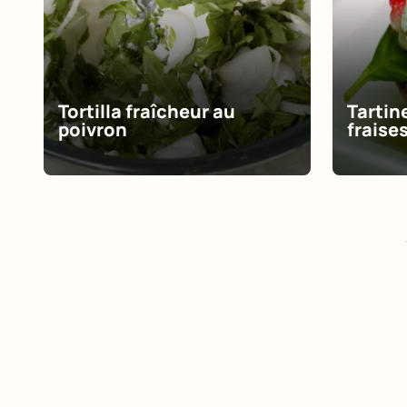
Tortilla fraîcheur au
Tartin
poivron
fraises