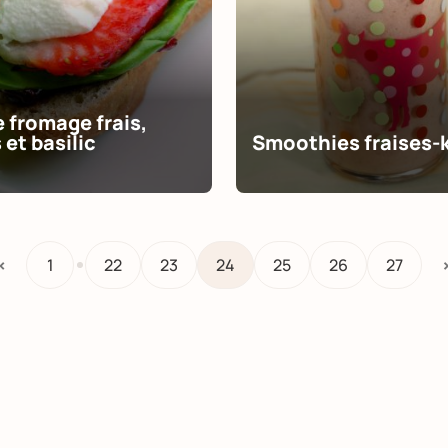
e fromage frais,
 et basilic
Smoothies fraises-
…
<
1
22
23
24
25
26
27