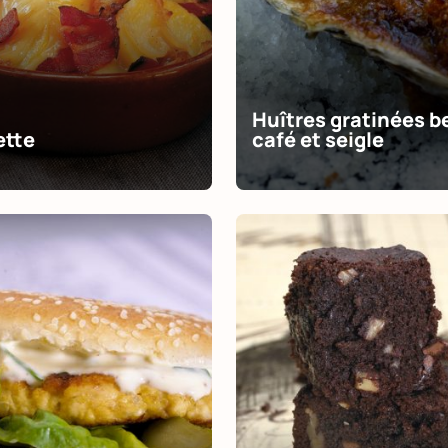
Huîtres gratinées b
ette
café et seigle