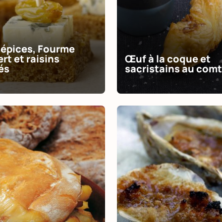
'épices, Fourme
rt et raisins
Œuf à la coque et
és
sacristains au com