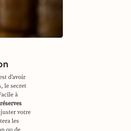
ion
est d’avoir
, le secret
Facile à
 réserves
juster votre
tera les
on ou de