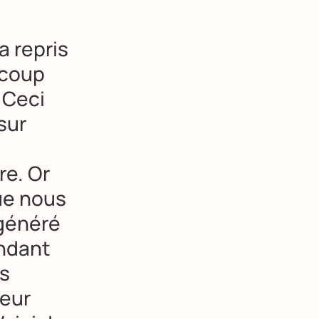
a repris
ucoup
 Ceci
sur
re. Or
ue nous
 généré
ndant
is
leur