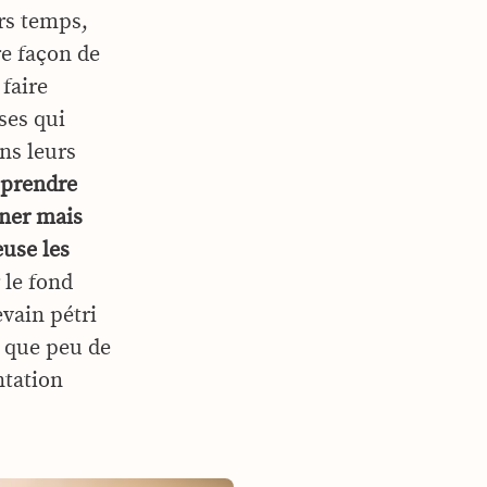
ers temps,
re façon de
 faire
rses qui
ans leurs
e prendre
iner mais
euse les
 le fond
vain pétri
a que peu de
ntation