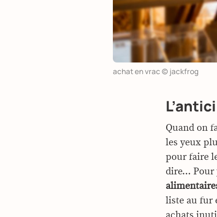
achat en vrac © jackfrog
L’antic
Quand on fai
les yeux plu
pour faire l
dire… Pour 
alimentaire
liste au fur
achats inut