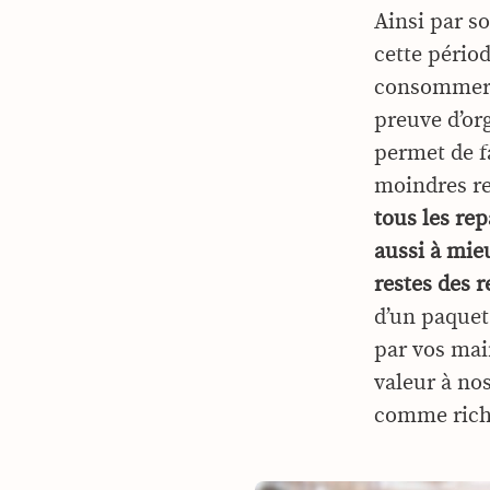
Ainsi par s
cette pério
consommer qu
preuve d’or
permet de fa
moindres re
tous les re
aussi à mieu
restes des 
d’un paquet
par vos main
valeur à no
comme riche