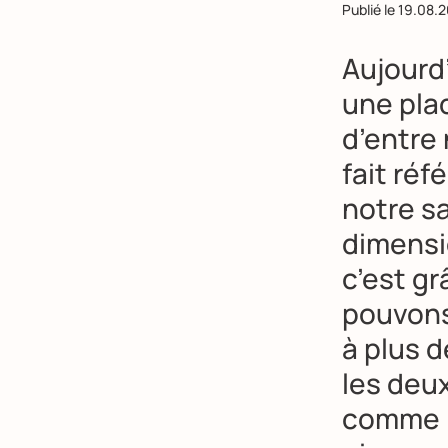
Publié le
19.08.
Aujourd’
une pla
d’entre 
fait réf
notre sa
dimensi
c’est g
pouvons 
à plus 
les deu
comme l