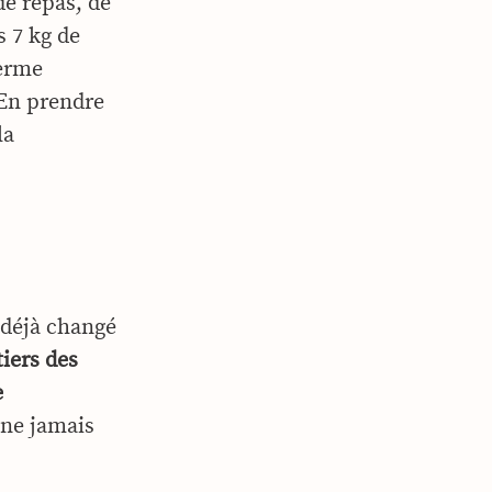
de repas, de
s 7 kg de
terme
 En prendre
la
 déjà changé
tiers des
e
 ne jamais