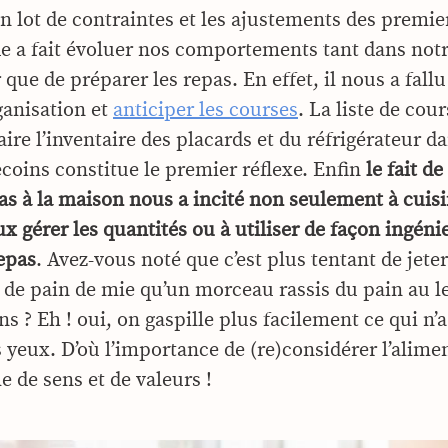
on lot de contraintes et les ajustements des premi
de a fait évoluer nos comportements tant dans not
e de préparer les repas. En effet, il nous a fallu
ganisation et
anticiper les courses
. La liste de cou
ire l’inventaire des placards et du réfrigérateur d
coins constitue le premier réflexe. Enfin
le fait d
pas à la maison nous a incité non seulement à cuis
x gérer les quantités ou à utiliser de façon ingéni
repas
. Avez-vous noté que c’est plus tentant de jeter
 de pain de mie qu’un morceau rassis du pain au le
s ? Eh ! oui, on gaspille plus facilement ce qui n’
s yeux. D’où l’importance de (re)considérer l’alime
 de sens et de valeurs !