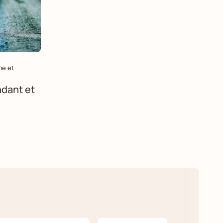
me et
dant et