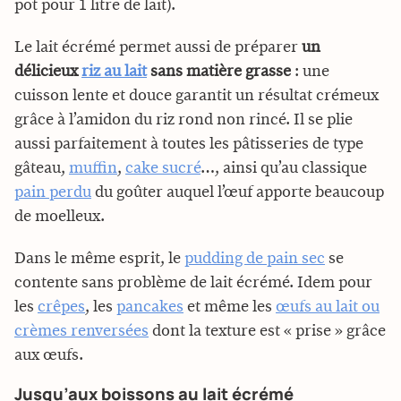
pot pour 1 litre de lait).
Le lait écrémé permet aussi de préparer
un
délicieux
riz au lait
sans matière grasse
: une
cuisson lente et douce garantit un résultat crémeux
grâce à l’amidon du riz rond non rincé. Il se plie
aussi parfaitement à toutes les pâtisseries de type
gâteau,
muffin
,
cake sucré
…, ainsi qu’au classique
pain perdu
du goûter auquel l’œuf apporte beaucoup
de moelleux.
Dans le même esprit, le
pudding de pain sec
se
contente sans problème de lait écrémé. Idem pour
les
crêpes
, les
pancakes
et même les
œufs au lait ou
crèmes renversées
dont la texture est « prise » grâce
aux œufs.
Jusqu’aux boissons au lait écrémé