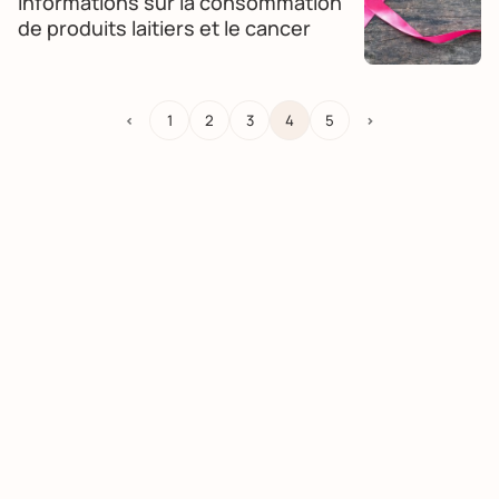
Informations sur la consommation
de produits laitiers et le cancer
<
1
2
3
4
5
>