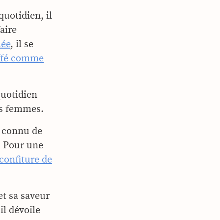
uotidien, il
aire
lée
, il se
ffé comme
quotidien
des femmes.
s connu de
. Pour une
confiture de
et sa saveur
 il dévoile