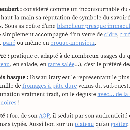
embert :
considéré comme un incontournable du q
haut-la-main sa réputation de symbole du savoir-f
s. Sous sa coûte d’une
blancheur presque immacu
e simplement accompagné d’un verre de
cidre
,
tru
,
pané
ou même en
croque-monsieur
.
re :
pratique et adapté à de nombreux usages du 
teau
, en salade, en
tarte salée
…), c’est le préféré 
is basque :
l’ossau-iraty est le représentant le plu
amille de
fromages à pâte dure
venus du sud-ouest
mation vraiment tradi, on le déguste
avec… de la 
 noires
!
é :
fort de son
AOP
, il séduit par son authenticité 
mais typée. Aussi bon sur un
plateau
qu’au
goûter
,