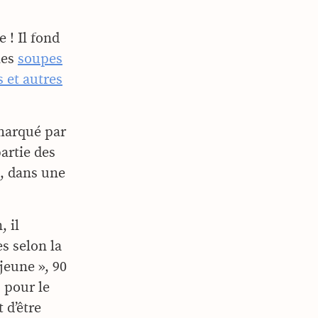
 ! Il fond
les
soupes
 et autres
marqué par
artie des
, dans une
 il
s selon la
jeune », 90
 pour le
 d’être