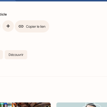
ticle
Copier le lien
ook
Partager
Découvrir