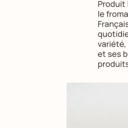
Produit 
le from
Françai
quotidi
variété,
et ses b
produits