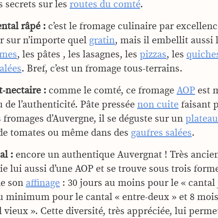
s secrets sur les
routes du comté
.
tal râpé :
c’est le fromage culinaire par excellence
r sur n’importe quel
gratin
, mais il embellit aussi 
umes
, les pâtes , les lasagnes, les
pizzas
, les
quiches
salées
. Bref, c’est un fromage tous-terrains.
t-nectaire :
comme le comté, ce fromage
AOP
est 
u de l’authenticité. Pâte pressée
non cuite
faisant p
 fromages d’Auvergne, il se déguste sur un
plateau
 de tomates ou même dans des
gaufres salées
.
al :
encore un authentique Auvergnat ! Très ancien,
ie lui aussi d’une AOP et se trouve sous trois forme
de son
affinage
: 30 jours au moins pour le « cantal 
u minimum pour le cantal « entre-deux » et 8 mois
l vieux ». Cette diversité, très appréciée, lui permet