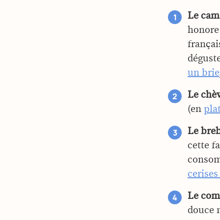
Le cam
honore 
françai
dégust
un brie
Le chèv
(en
pla
Le breb
cette f
consom
cerises
Le comt
douce 