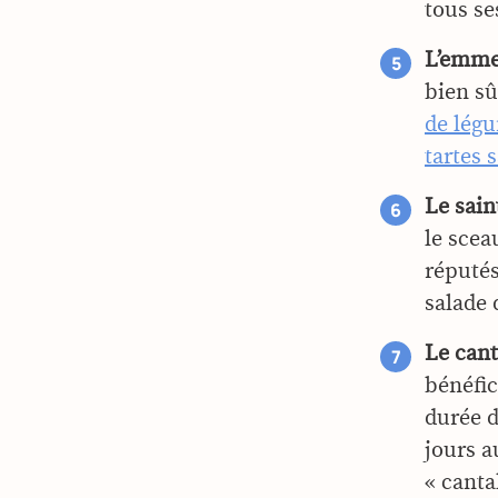
tous se
L’emmen
bien sû
de lég
tartes 
Le sain
le scea
réputés
salade
Le cant
bénéfic
durée 
jours a
« canta