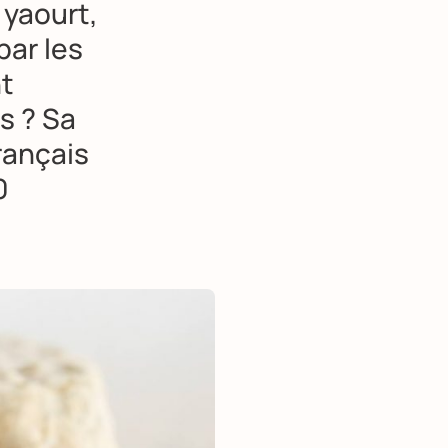
 yaourt,
par les
t
s ? Sa
rançais
0