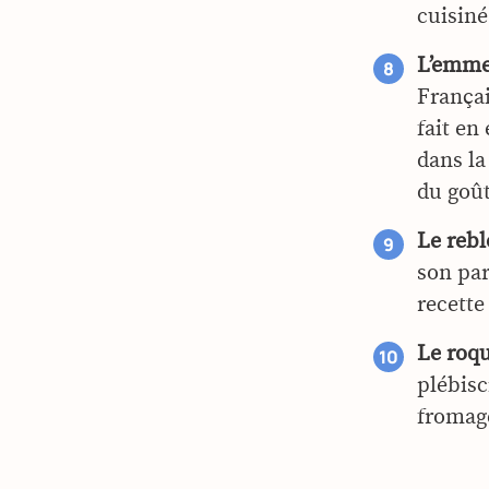
cuisin
L’emme
Françai
fait en
dans la
du goût
Le rebl
son par
recette
Le roqu
plébisc
fromage