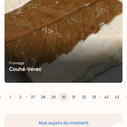
Fromage
Couhé-Vérac
…
…
<
1
2
27
28
29
30
31
32
33
42
43
Nos sujets du moment