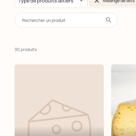
×
Mélange de laits
30 produits