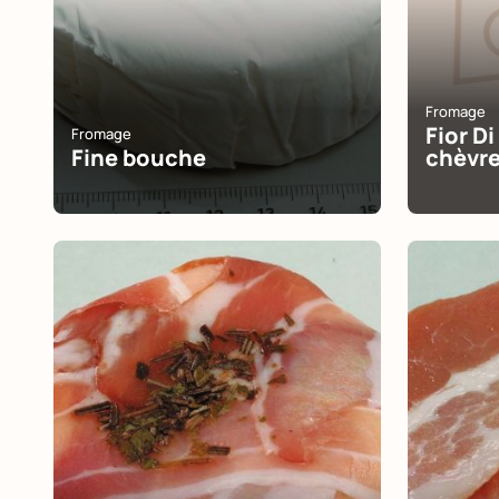
Fromage
Fior Di
Fromage
Fine bouche
chèvr