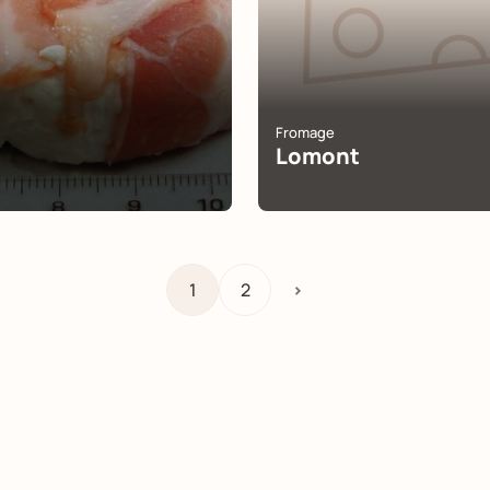
Fromage
Lomont
1
2
>