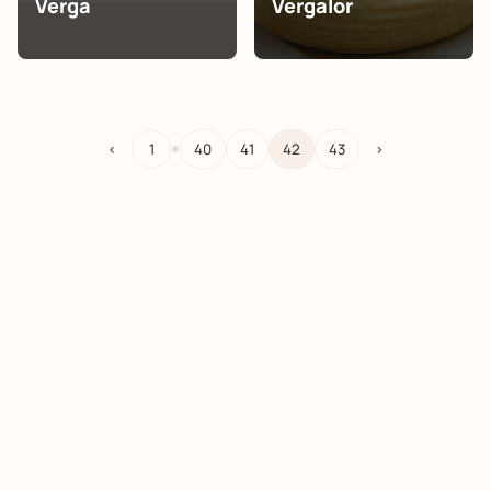
Verga
Vergalor
…
<
1
40
41
42
43
>