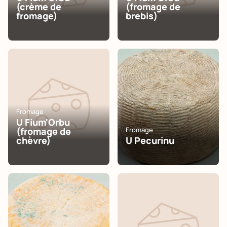
(crème de
(fromage de
fromage)
brebis)
Fromage
U Fium'Orbu
(fromage de
Fromage
chèvre)
U Pecurinu