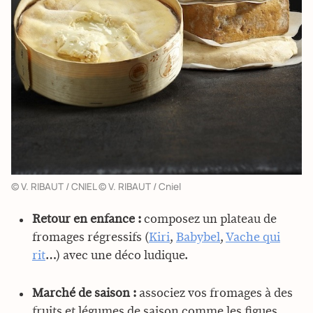
© V. RIBAUT / CNIEL © V. RIBAUT / Cniel
Retour en enfance :
composez un plateau de
fromages régressifs (
Kiri
,
Babybel
,
Vache qui
rit
…) avec une déco ludique.
Marché de saison :
associez vos fromages à des
fruits et légumes de saison comme les figues