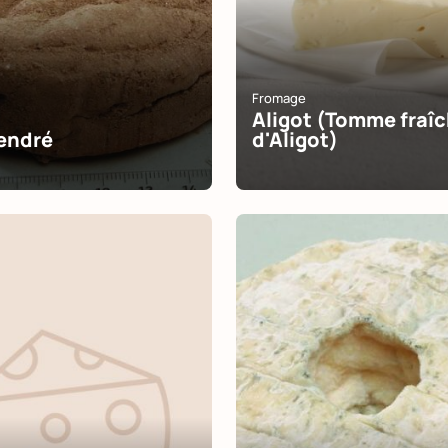
Fromage
Aligot (Tomme fraî
endré
d'Aligot)