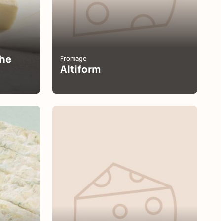
che
Fromage
Altiform