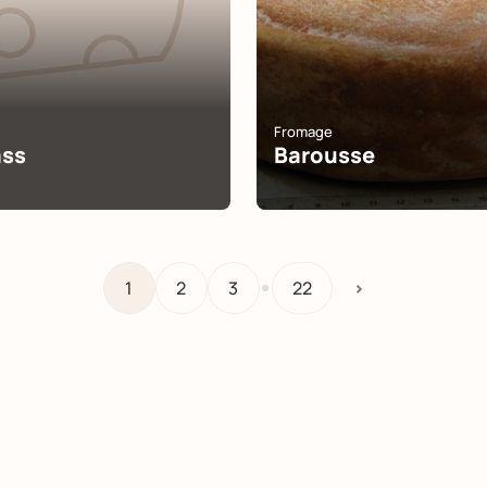
Fromage
ass
Barousse
…
1
2
3
22
>