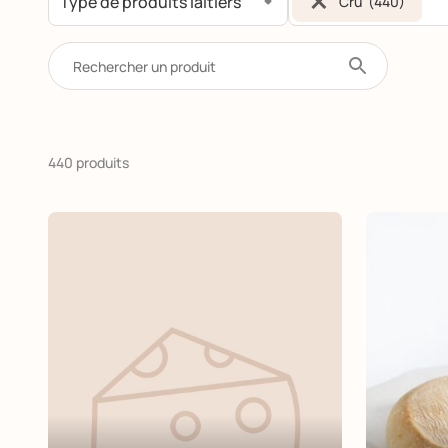
×
Cru (440)
440 produits