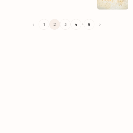
…
<
1
2
3
4
9
>